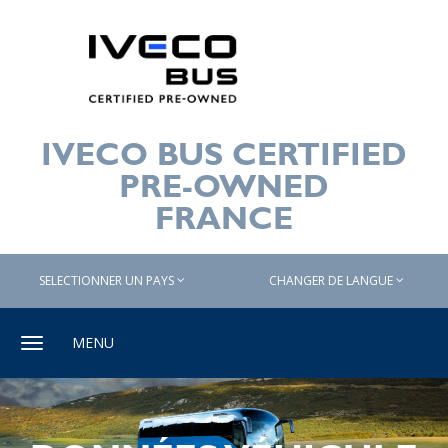
IVECO BUS CERTIFIED
PRE-OWNED
FRANCE
SELECTIONNER UN PAYS
CHANGER DE LANGUE
Toggle
MENU
navigation