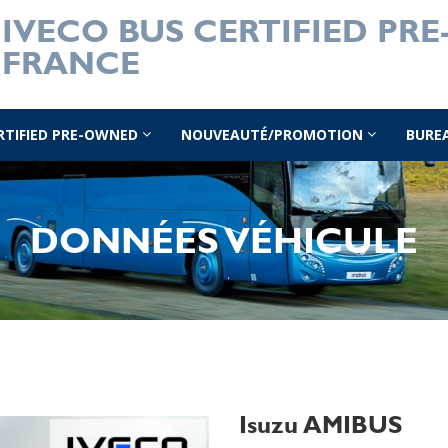
IVECO BUS CERTIFIED PR
FRANCE
ERTIFIED PRE-OWNED
NOUVEAUTÉ/PROMOTION
BURE
DONNÉES VÉHICULE
Isuzu AMIBUS