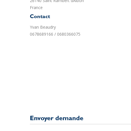
26140 Saint Rambert dAlbon
France
Contact
Yvan Beaudry
0678689166 / 0680366075
Envoyer demande